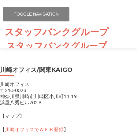
TOGGLE NAVIGATION
スタッフバンクグループ
スタッフバンクグループ
ホーム
川崎オフィス/関東KAIGO
会社概要
川崎オフィス
応募拠点
〒210-0023
神奈川県川崎市川崎区小川町14-19
浜屋八秀ビル702Ａ
応募規約
【マップ】
個人情報保護方針
【
川崎オフィスでＷＥＢ登録
】