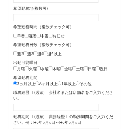
希望勤務地(複数可)
希望勤務時間（複数チェック可）
早番
遅番
中番
お任せ
希望勤務日数（複数チェック可）
週2
週3
週4
週5以上
出勤可能曜日
月曜
火曜
水曜
木曜
金曜
土曜
日曜
祝日
希望勤務期間
3ヵ月以上
6ヶ月以上
1年以上
その他
職務経歴 Ⅰ(必須) 会社名または店舗名をご入力くださ
い。
勤務期間 Ⅰ(必須) 職務経歴Ⅰの勤務期間をご入力くだ
さい。例：H○年○月○日～H○年○月○日