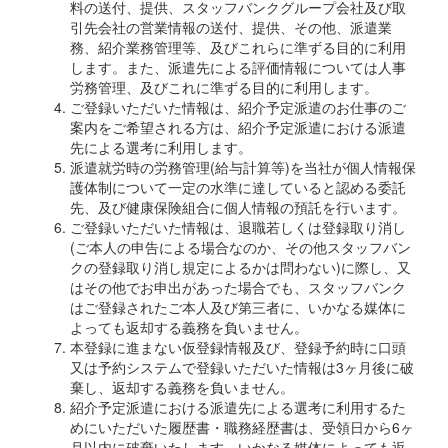
料の送付、提供、スタッフバンクグループ会社及び取
引先会社の営業情報の送付、提供、その他、派遣業
務、紹介業務管理等、及びこれらに準ずる目的に利用
します。また、派遣先による評価情報については人事
労務管理、及びこれに準ずる目的に利用します。
ご登録いただいた情報は、紹介予定派遣のお仕事のご
案内をご希望される方は、紹介予定派遣における派遣
先による選考に利用します。
派遣就労時の労務管理(給与計算等)を当社が個人情報保
護体制について一定の水準に達していると認める委託
先、及び健康保険組合に個人情報の預託を行います。
ご登録いただいた情報は、退職若しくは登録取り消し
(ご本人の申告による場合なのか、その他スタッフバン
クの登録取り消し規定によるかは問わない)に際し、又
はその他でお申出があった場合でも、スタッフバンク
はご登録されたご本人及び第三者に、いかなる媒体に
よっても返却する義務を負いません。
本登録に進まない仮登録情報及び、登録予約時に口頭
又は予約システムで登録いただいた情報は3ヶ月後に破
棄し、返却する義務を負いません。
紹介予定派遣における派遣先による選考に利用するた
めにいただいた履歴書・職務経歴書は、受領日から6ヶ
月以内に破棄いたします。いかなる媒体によっても返