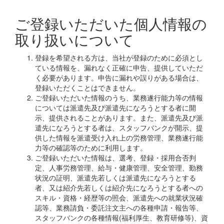
ご登録いただいた個人情報の
取り扱いについて
登録を希望される方は、当社が登録のために必須とし
ている情報を、漏れなく正確に申告、提供していただ
く必要があります。申告に漏れや誤りがある場合は、
登録いただくことはできません。
ご登録いただいた情報のうち、業務遂行能力等の情報
については派遣先及び派遣先になろうとする者に開
示、提供されることがあります。また、派遣先及び派
遣先になろうとする者は、スタッフバンクが開示、提
供した情報を派遣受け入れ上の労務管理、業務遂行能
力等の確認等のために利用します。
ご登録いただいた情報は、選考、登録・採用合否判
定、人事労務管理、給与・健康管理、安全管理、勤務
状況の証明、派遣先若しくは派遣先になろうとする
者、又は紹介先若しくは紹介先になろうとする者への
スキル・資格・経歴等の照会、派遣先への就業状況確
認等、業務請負・委託注文主への各種申請・報告等、
スタッフバンクの各種情報(福利厚生、教育研修等)、資