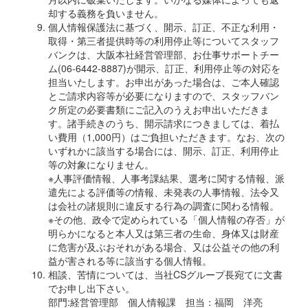
却する義務を負いません。
個人情報保護法に基づく、開示、訂正、不正な利用・
取得・第三者提供時等の利用停止等についてスタッフ
バンクは、大阪本社経営管理部、お仕事サポートチー
ム(06-6442-8887)が開示、訂正、利用停止等の対応を
担当いたします。お申出があった場合は、ご本人確認
とご請求内容等が必要になりますので、スタッフバン
ク所定の必要書類にご記入のうえお申出いただきま
す。諸手続きのうち、開示請求につきましては、着払
い費用（1,000円）はご負担いただきます。なお、次の
いずれかに該当する場合には、開示、訂正、利用停止
等の対象になりません。
※人事評価情報、人事考課結果、選考に関する情報、派
遣先による評価等の情報、未発表の人事情報、法令又
は会社の諸規則に違反する行為の調査に関わる情報。
※その他、政令で定められている「個人情報の存否」が
明らかになると本人又は第三者の生命、身体又は財産
に危害が及ぶおそれがある場合、又は公益その他の利
益が害される等に該当する個人情報。
相談、苦情については、当社CSグループ長宛てに文書
でお申し出下さい。
部門:経営管理部 個人情報課 担当：福岡 洋亮