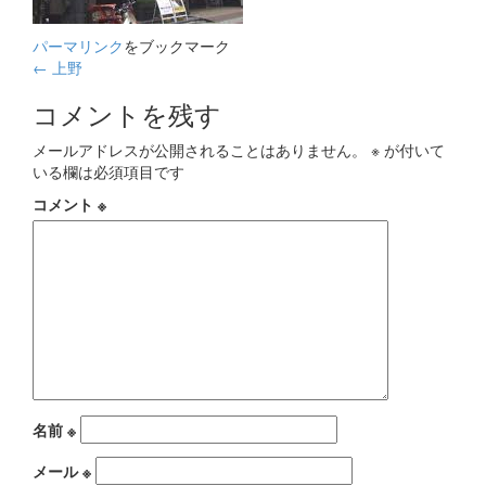
パーマリンク
をブックマーク
投
←
上野
稿
コメントを残す
ナ
メールアドレスが公開されることはありません。
※
が付いて
ビ
いる欄は必須項目です
ゲ
コメント
※
ー
シ
ョ
ン
名前
※
メール
※